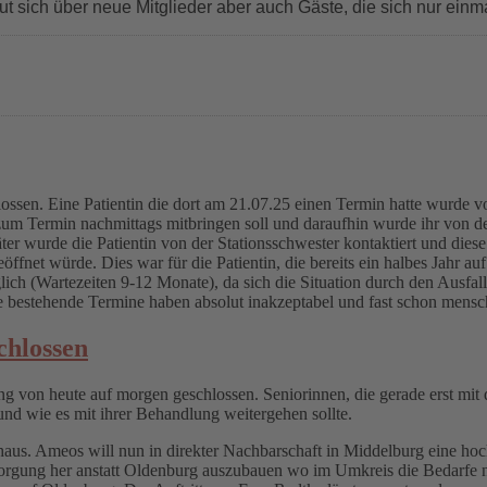
ut sich über neue Mitglieder aber auch Gäste, die sich nur einm
hlossen. Eine Patientin die dort am 21.07.25 einen Termin hatte wurde von
zum Termin nachmittags mitbringen soll und daraufhin wurde ihr von der
r wurde die Patientin von der Stationsschwester kontaktiert und diese bo
net würde. Dies war für die Patientin, die bereits ein halbes Jahr auf
h (Wartezeiten 9-12 Monate), da sich die Situation durch den Ausfall 
e bestehende Termine haben absolut inakzeptabel und fast schon mens
chlossen
g von heute auf morgen geschlossen. Seniorinnen, die gerade erst mit
nd wie es mit ihrer Behandlung weitergehen sollte.
nhaus. Ameos will nun in direkter Nachbarschaft in Middelburg eine hochs
orgung her anstatt Oldenburg auszubauen wo im Umkreis die Bedarfe n