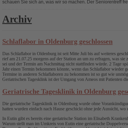
schauen Sie sich an, was wir so machen. Der Seniorentreff fre
Archiv
Schlaflabor in Oldenburg geschlossen
Das Schlaflabor in Oldenburg ist seit Mitte Juli bis auf weiteres gesc
rief am 21.07.25 morgens auf der Station an um zu erfragen, was sie 
sei und der Termin am Nachmittag nicht stattfinden würde. 2 Tage späte
Jahr einen Termin bekommen könnte, wenn das Schlaflabor wieder geöff
Termine in anderen Schlaflaboren zu bekommen ist so gut wie unmöglic
Geriatrischen Tagesklink ist der Umgang von Ameos mit Patienten di
Geriatrische Tagesklinik in Oldenburg ges
Die geriatrische Tagesklinik in Oldenburg wurde ohne Vorankündigun
hatten wurden einfach nach Hause geschickt ohne jede Aussicht, wo u
In Eutin gibt es bereits eine geriatrische Station im Elisabeth Kranke
Warum stellt man im Umkreis von Eutin eine geriatrische Doppelvers