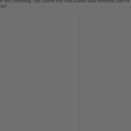
nur auf Oldenburg. Der Auftritt von Frau Radtke lässt vermuten, dass e
ein?