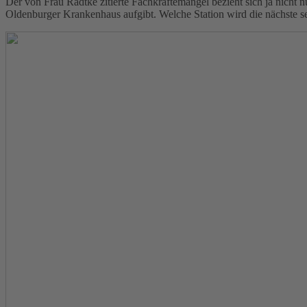
Der von Frau Radtke zitierte Fachkräftemangel bezieht sich ja nicht 
Oldenburger Krankenhaus aufgibt. Welche Station wird die nächste s